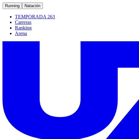
Running
Natación
TEMPORADA 263
Carreras
Ranking
Arena