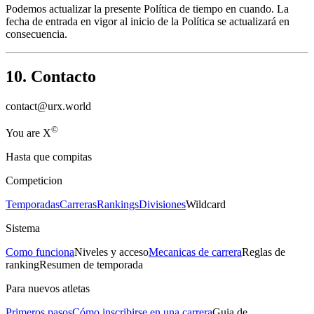
Podemos actualizar la presente Política de tiempo en cuando. La
fecha de entrada en vigor al inicio de la Política se actualizará en
consecuencia.
10. Contacto
contact@urx.world
©
Yo
u
a
r
e
X
Hasta que compitas
Competicion
Temporadas
Carreras
Rankings
Divisiones
Wildcard
Sistema
Como funciona
Niveles y acceso
Mecanicas de carrera
Reglas de
ranking
Resumen de temporada
Para nuevos atletas
Primeros pasos
Cómo inscribirse en una carrera
Guia de