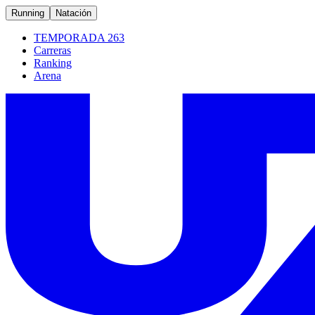
Running
Natación
TEMPORADA 263
Carreras
Ranking
Arena