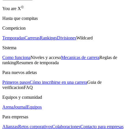
©
Yo
u
a
r
e
X
Hasta que compitas
Competicion
Temporadas
Carreras
Rankings
Divisiones
Wildcard
Sistema
Como funciona
Niveles y acceso
Mecanicas de carrera
Reglas de
ranking
Resumen de temporada
Para nuevos atletas
Primeros pasos
Cómo inscribirse en una carrera
Guia de
verificacion
FAQ
Equipos y comunidad
Arena
Journal
Equipos
Para empresas
Alianzas
Retos corporativos
Colaboraciones
Contacto para empresas