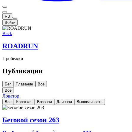
RU
Войти
Back
ROADRUN
Пробежки
Публикации
Бег
Плавание
Все
Все
Локатор
Все
Короткая
Базовая
Длинная
Выносливость
Беговой сезон 263