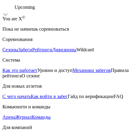
Upcoming
©
Yo
u
a
r
e
X
Пока не начнешь соревноваться
Соревнования
Сезоны
Забеги
Рейтинги
Дивизионы
Wildcard
Система
Как это работает
Уровни и доступ
Механики забегов
Правила
рейтинга
О сезоне
Для новых атлетов
С чего начать
Как войти в забег
Гайд по верификации
FAQ
Комьюнити и команды
Арена
Журнал
Команды
Для компаний