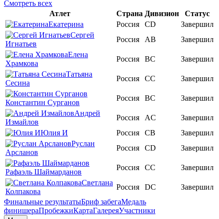
Смотреть всех
Атлет
Страна
Дивизион
Статус
Екатерина
Россия
CD
Завершил
Сергей
Россия
AB
Завершил
Игнатьев
Елена
Россия
BC
Завершил
Храмкова
Татьяна
Россия
CC
Завершил
Сесина
Россия
BC
Завершил
Константин Сурганов
Андрей
Россия
AC
Завершил
Измайлов
Юлия И
Россия
CB
Завершил
Руслан
Россия
CD
Завершил
Арсланов
Россия
CC
Завершил
Рафаэль Шаймарданов
Светлана
Россия
DC
Завершил
Колпакова
Финальные результаты
Бриф забега
Медаль
финишера
Пробежки
Карта
Галерея
Участники