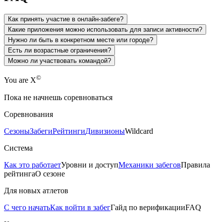
Как принять участие в онлайн-забеге?
Какие приложения можно использовать для записи активности?
Нужно ли быть в конкретном месте или городе?
Есть ли возрастные ограничения?
Можно ли участвовать командой?
©
Yo
u
a
r
e
X
Пока не начнешь соревноваться
Соревнования
Сезоны
Забеги
Рейтинги
Дивизионы
Wildcard
Система
Как это работает
Уровни и доступ
Механики забегов
Правила
рейтинга
О сезоне
Для новых атлетов
С чего начать
Как войти в забег
Гайд по верификации
FAQ