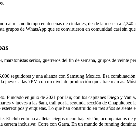
os.
do al mismo tiempo en decenas de ciudades, desde la meseta a 2,240 met
hasta grupos de WhatsApp que se convirtieron en comunidad casi sin q
pas
maratonistas serios, guerreros del fin de semana, grupos de veinte pe
,000 seguidores y una alianza con Samsung Mexico. Esa combinación e
 jueves a las 7PM con un nivel de producción que atrae marcas. Música,
 Fundado en julio de 2021 por Jair, con los capitanes Diego y Vania,
 martes y jueves a las 6am, trail por la segunda sección de Chapultepec 
estereotipos y etiquetas. Lo que han construido en tres años se siente 
 El club entrena a atletas ciegos o con baja visión, acompañados de gu
a carrera inclusiva: Corre con Garra. En un mundo de running dominado