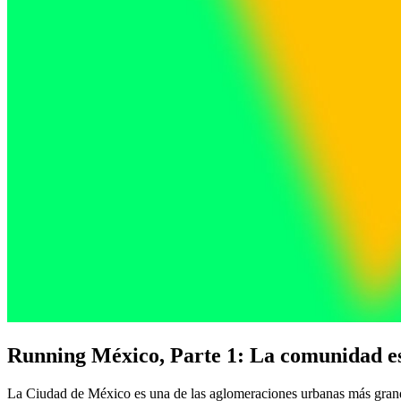
Running México, Parte 1: La comunidad es
La Ciudad de México es una de las aglomeraciones urbanas más grandes