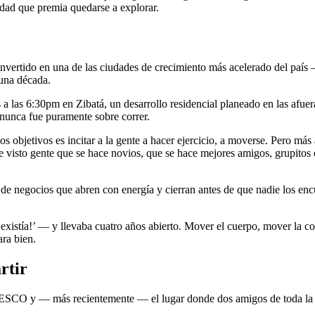
dad que premia quedarse a explorar.
onvertido en una de las ciudades de crecimiento más acelerado del paí
 una década.
las 6:30pm en Zibatá, un desarrollo residencial planeado en las afuer
 nunca fue puramente sobre correr.
 objetivos es incitar a la gente a hacer ejercicio, a moverse. Pero más
He visto gente que se hace novios, que se hace mejores amigos, grupitos
 de negocios que abren con energía y cierran antes de que nadie los en
 existía!’ — y llevaba cuatro años abierto. Mover el cuerpo, mover la c
ara bien.
rtir
ESCO y — más recientemente — el lugar donde dos amigos de toda la vi