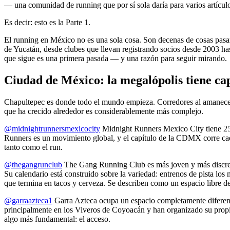
— una comunidad de running que por sí sola daría para varios artícul
Es decir: esto es la Parte 1.
El running en México no es una sola cosa. Son decenas de cosas pasan
de Yucatán, desde clubes que llevan registrando socios desde 2003 
que sigue es una primera pasada — y una razón para seguir mirando.
Ciudad de México: la megalópolis tiene ca
Chapultepec es donde todo el mundo empieza. Corredores al amanecer, 
que ha crecido alrededor es considerablemente más complejo.
@midnightrunnersmexicocity
Midnight Runners Mexico City tiene 25
Runners es un movimiento global, y el capítulo de la CDMX corre cada
tanto como el run.
@thegangrunclub
The Gang Running Club es más joven y más discreto.
Su calendario está construido sobre la variedad: entrenos de pista los
que termina en tacos y cerveza. Se describen como un espacio libre de 
@garraazteca1
Garra Azteca ocupa un espacio completamente diferente.
principalmente en los Viveros de Coyoacán y han organizado su propi
algo más fundamental: el acceso.