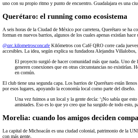
uno con su propio ritmo y punto de encuentro. Guadalajara es una ciu
Querétaro: el running como ecosistema
A seis horas de la Ciudad de México por carretera, Querétaro se ha c
forman en nuevos barrios, algunos de los cuales apenas existían hace
@qrc.kilometrosconcafe
Kilómetros con Café QRO corre cada jueves a 
accesibles. La idea, según explica su fundadora Alejandra Villalobos,
El proyecto surgió de hacer comunidad más que nada. Uno de los
generen conexiones que en otras circunstancias no existirían. 
en común.
El club tiene una segunda capa. Los barrios de Querétaro están llenos
por esos lugares, apoyando la economía local como parte del diseño.
Una vez fuimos a un local y la gente decía: ‘¡No sabía que esto
amistades. Eso es lo que yo creo que ha surgido de todo esto, p
Morelia: cuando los amigos deciden compa
La capital de Michoacán es una ciudad colonial, patrimonio de la UN
con más gente.