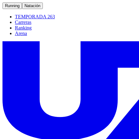
Running
Natación
TEMPORADA 263
Carreras
Ranking
Arena